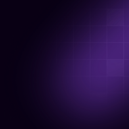
$9.99
/місяць
Обмеження тарифу:
До 1 000 000 генерацій кредитів;
Ваша іконка буде замінена на
іконку обраного тарифу.
Обрати план