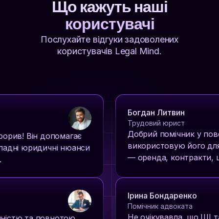
Що кажуть наші
користувачі
Послухайте відгуки задоволених
користувачів Legal Mind.
Богдан Литвин
Трудовий юрист
Добрий помічник у пов
рорив! Він допомагає
використовую його дл
кладні юридичні нюанси
— оренда, контракти, 
.
Ірина Бондаренко
Помічник адвоката
Не очікувавла, що ШІ 
чністю та повнотою