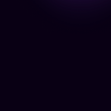
$24.99
/місяць
Обмеження тарифу:
До 2 500 000 генерацій кредитів;
Ваша іконка буде замінена на
іконку обраного тарифу.
Обрати план