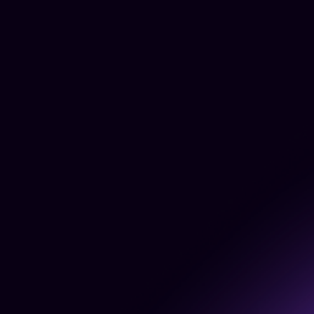
$3.99
Обмеження тарифу:
До 500 000 генерацій кредитів;
Ваша іконка буде замінена на
іконку обраного тарифу.